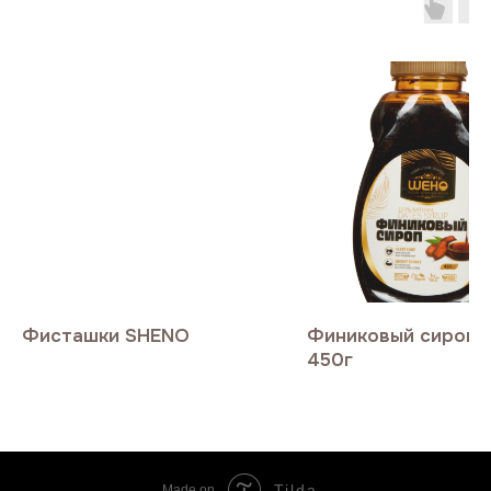
Фисташки SHENO
Финиковый сироп 
450г
Tilda
Made on